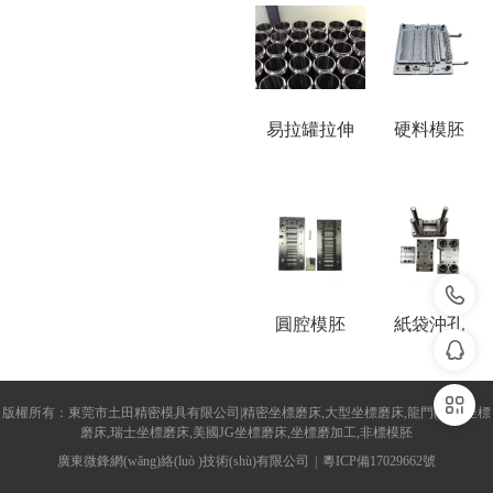
易拉罐拉伸
硬料模胚
򡂔
圓腔模胚
紙袋沖孔
򡂐
򡂒
版權所有：東莞市土田精密模具有限公司|精密坐標磨床,大型坐標磨床,龍門(mén)坐標
磨床,瑞士坐標磨床,美國JG坐標磨床,坐標磨加工,非標模胚
廣東微鋒網(wǎng)絡(luò )技術(shù)有限公司
粵ICP備17029662號