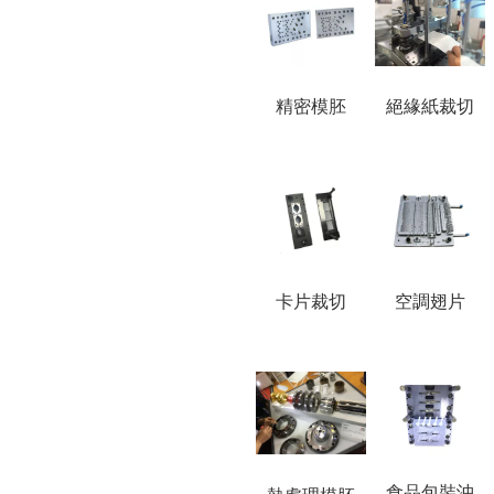
精密模胚
絕緣紙裁切
卡片裁切
空調翅片
食品包裝沖