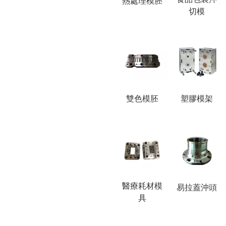
熱處理模胚
切模
雙色模胚
塑膠模架
醫療耗材模
易拉蓋沖頭
具