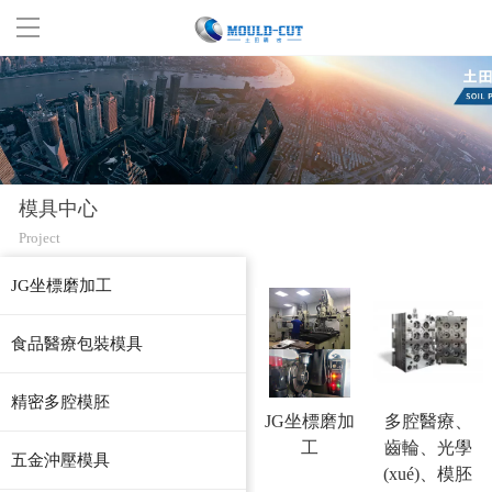
首頁(yè)
關(guān)于我們
模具中心
模具中心
Project
生產(chǎn)設備
JG坐標磨加工
新聞中心
食品醫療包裝模具
聯(lián)系我們
精密多腔模胚
JG坐標磨加
多腔醫療、
工
齒輪、光學
五金沖壓模具
(xué)、模胚